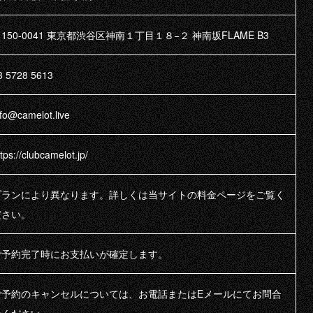
150-0041 東京都渋谷区神南１丁目１８−２ 神南坂FLAME B3
3 5728 5613
nfo@camelot.live
RECRUIT
tps://clubcamelot.jp/
HALL RENTA
プランにより異なります。詳しくは当サイトの料金ページをご覧く
FAQ
ださい。
CONTACT
ご予約完了時にお支払いが確定します。
INSTAGRAM
ご予約のキャンセルについては、お電話またはEメールにてお問合