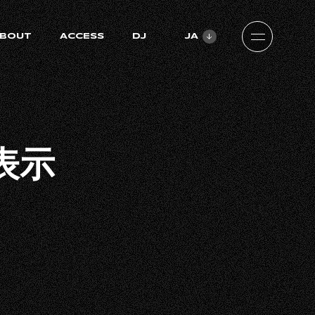
BOUT
ACCESS
DJ
JA
ZH-CN
EN
表示