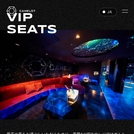
JA
VIP
SEATS
HOME
EVENTS
VIP
ABOUT
ACCESS
DJ
RECRUIT
HALL RENTAL
最高の夜をお過ごしいただくために、豪華なVIPラウンジではボトル​​